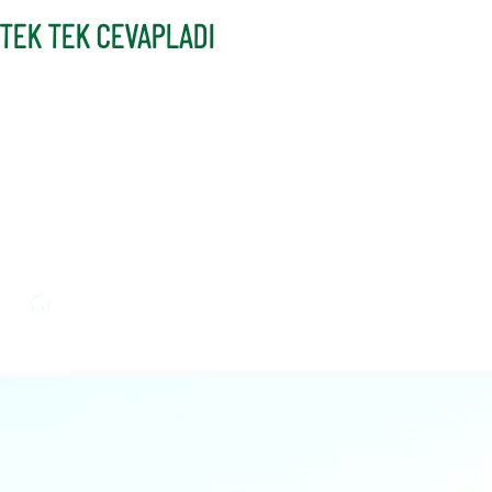
TEK TEK CEVAPLADI
/
Anasayfa /
Dilovası /