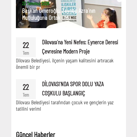
23 Temmuz 2026
Başkan Ömeroğlu, Zeynep Azra´nın
Mutluluğuna Ortak Oldu
Dilovası´na Yeni Nefes: Eynerce Deresi
22
Çevresine Modern Proje
Tem
Dilovası Belediyesi, ilçenin yaşam kalitesini artıracak
önemli bir pr
DİLOVASI´NDA SPOR DOLU YAZA
22
COŞKULU BAŞLANGIÇ
Tem
Dilovası Belediyesi tarafından çocuk ve gençlerin yaz
tatilini veriml
Güncel Haberler