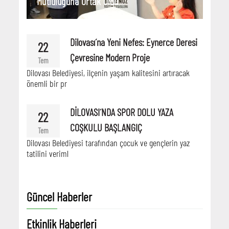
Mutluluğuna Ortak Oldu
Dilovası´na Yeni Nefes: Eynerce Deresi
22
Çevresine Modern Proje
Tem
Dilovası Belediyesi, ilçenin yaşam kalitesini artıracak
önemli bir pr
DİLOVASI´NDA SPOR DOLU YAZA
22
COŞKULU BAŞLANGIÇ
Tem
Dilovası Belediyesi tarafından çocuk ve gençlerin yaz
tatilini veriml
Güncel Haberler
Etkinlik Haberleri