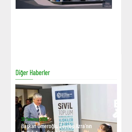
Diğer Haberler
23 Temmuz 2026
Başkan Ömeroğlu, Zeynep Azra´nın