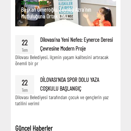
23 Temmuz 2026
Başkan Ömeroğlu, Zeynep Azra´nın
Mutluluğuna Ortak Oldu
Dilovası´na Yeni Nefes: Eynerce Deresi
22
Çevresine Modern Proje
Tem
Dilovası Belediyesi, ilçenin yaşam kalitesini artıracak
önemli bir pr
DİLOVASI´NDA SPOR DOLU YAZA
22
COŞKULU BAŞLANGIÇ
Tem
Dilovası Belediyesi tarafından çocuk ve gençlerin yaz
tatilini veriml
Güncel Haberler