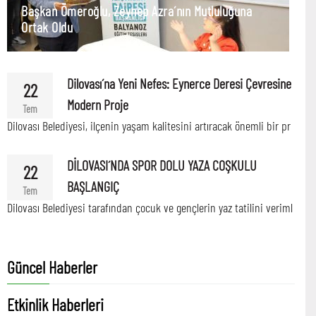
Başkan Ömeroğlu, Zeynep Azra´nın Mutluluğuna
Ortak Oldu
Dilovası´na Yeni Nefes: Eynerce Deresi Çevresine
22
Modern Proje
Tem
Dilovası Belediyesi, ilçenin yaşam kalitesini artıracak önemli bir pr
DİLOVASI´NDA SPOR DOLU YAZA COŞKULU
22
BAŞLANGIÇ
Tem
Dilovası Belediyesi tarafından çocuk ve gençlerin yaz tatilini veriml
Güncel Haberler
Etkinlik Haberleri