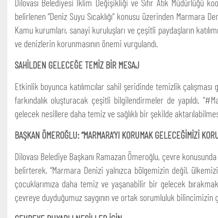
Dilovası Belediyesi İklim Değişikliği ve Sıfır Atık Müdürlüğü ko
belirlenen “Deniz Suyu Sıcaklığı” konusu üzerinden Marmara Deni
Kamu kurumları, sanayi kuruluşları ve çeşitli paydaşların katılımı
ve denizlerin korunmasının önemi vurgulandı.
SAHİLDEN GELECEĞE TEMİZ BİR MESAJ
Etkinlik boyunca katılımcılar sahil şeridinde temizlik çalışması
farkındalık oluşturacak çeşitli bilgilendirmeler de yapıldı. “
gelecek nesillere daha temiz ve sağlıklı bir şekilde aktarılabilm
BAŞKAN ÖMEROĞLU: “MARMARA’YI KORUMAK GELECEĞİMİZİ KOR
Dilovası Belediye Başkanı Ramazan Ömeroğlu, çevre konusunda 
belirterek, “Marmara Denizi yalnızca bölgemizin değil, ülkemiz
çocuklarımıza daha temiz ve yaşanabilir bir gelecek bırakmak
çevreye duyduğumuz saygının ve ortak sorumluluk bilincimizin 