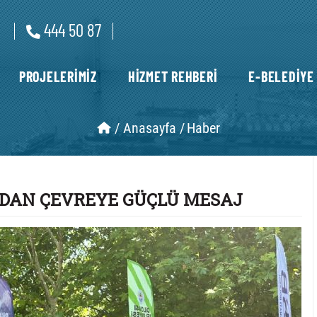
444 50 87
PROJELERİMİZ
HİZMET REHBERİ
E-BELEDİYE
/
Anasayfa /
Haber
´NDAN ÇEVREYE GÜÇLÜ MESAJ