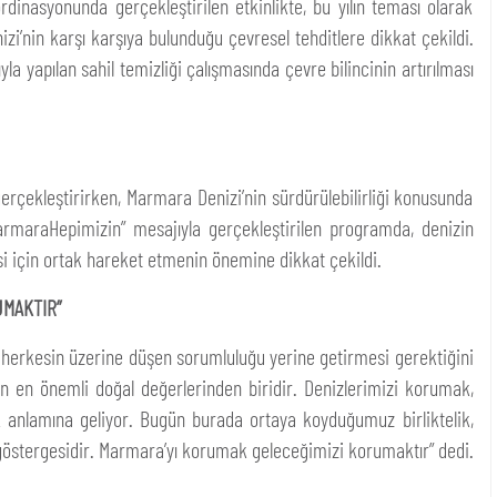
ordinasyonunda gerçekleştirilen etkinlikte, bu yılın teması olarak
zi’nin karşı karşıya bulunduğu çevresel tehditlere dikkat çekildi.
yla yapılan sahil temizliği çalışmasında çevre bilincinin artırılması
 gerçekleştirirken, Marmara Denizi’nin sürdürülebilirliği konusunda
#MarmaraHepimizin” mesajıyla gerçekleştirilen programda, denizin
esi için ortak hareket etmenin önemine dikkat çekildi.
UMAKTIR”
herkesin üzerine düşen sorumluluğu yerine getirmesi gerektiğini
in en önemli doğal değerlerinden biridir. Denizlerimizi korumak,
 anlamına geliyor. Bugün burada ortaya koyduğumuz birliktelik,
göstergesidir. Marmara’yı korumak geleceğimizi korumaktır” dedi.