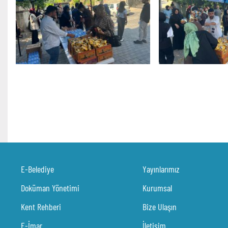
E-Belediye
Yayınlarımız
Doküman Yönetimi
Kurumsal
Kent Rehberi
Bize Ulaşın
E-İmar
İletişim