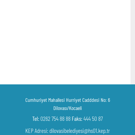
Cumhuriyet Mahallesi Hurriyet Cadddesi No: 6
Dilovası/Kocaeli
Tel:
0262 754 88 88
Faks:
444 50 87
KEP Adresi: dilovasibelediyesi@hs01.kep.tr