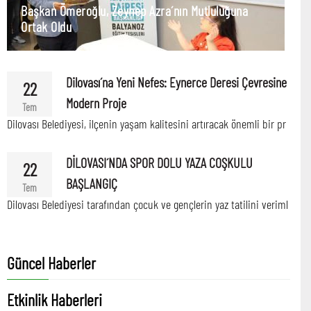
Başkan Ömeroğlu, Zeynep Azra´nın Mutluluğuna
Ortak Oldu
Dilovası´na Yeni Nefes: Eynerce Deresi Çevresine
22
Modern Proje
Tem
Dilovası Belediyesi, ilçenin yaşam kalitesini artıracak önemli bir pr
DİLOVASI´NDA SPOR DOLU YAZA COŞKULU
22
BAŞLANGIÇ
Tem
Dilovası Belediyesi tarafından çocuk ve gençlerin yaz tatilini veriml
Güncel Haberler
Etkinlik Haberleri