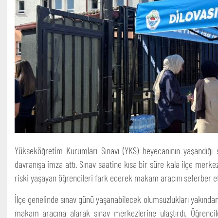
Yükseköğretim Kurumları Sınavı (YKS) heyecanının yaşandığı
davranışa imza attı. Sınav saatine kısa bir süre kala ilçe me
riski yaşayan öğrencileri fark ederek makam aracını seferber et
İlçe genelinde sınav günü yaşanabilecek olumsuzlukları yakında
makam aracına alarak sınav merkezlerine ulaştırdı. Öğrencil