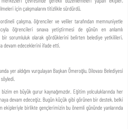
 merkezleri çevresinde gerekli düzenlemeleri yapan ekipler,
meleri için çalışmalarını titizlikle sürdürdü.
ordineli çalışma, öğrenciler ve veliler tarafından memnuniyetle
ıyla öğrencileri sınava yetiştirmesi de günün en anlamlı
bir sorumluluk olarak gördüklerini belirten belediye yetkilileri,
 devam edeceklerini ifade etti.
ında yer aldığını vurgulayan Başkan Ömeroğlu, Dilovası Belediyesi
söyledi.
ı bizim en büyük gurur kaynağımızdır. Eğitim yolculuklarında her
maya devam edeceğiz. Bugün küçük gibi görünen bir destek, belki
 ekipleriyle birlikte gençlerimizin bu önemli gününde yanlarında