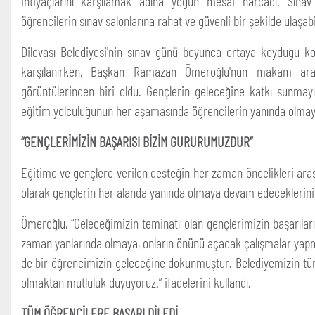
ihtiyaçlarını karşılamak adına yoğun mesai harcadı. Sınav
öğrencilerin sınav salonlarına rahat ve güvenli bir şekilde ulaşabil
Dilovası Belediyesi'nin sınav günü boyunca ortaya koyduğu ko
karşılanırken, Başkan Ramazan Ömeroğlu'nun makam arac
görüntülerinden biri oldu. Gençlerin geleceğine katkı sunmayı 
eğitim yolculuğunun her aşamasında öğrencilerin yanında olmaya
“GENÇLERİMİZİN BAŞARISI BİZİM GURURUMUZDUR”
Eğitime ve gençlere verilen desteğin her zaman öncelikleri aras
olarak gençlerin her alanda yanında olmaya devam edeceklerini 
Ömeroğlu, “Geleceğimizin teminatı olan gençlerimizin başarılar
zaman yanlarında olmaya, onların önünü açacak çalışmalar yap
de bir öğrencimizin geleceğine dokunmuştur. Belediyemizin tüm
olmaktan mutluluk duyuyoruz.” ifadelerini kullandı.
TÜM ÖĞRENCİLERE BAŞARI DİLEDİ